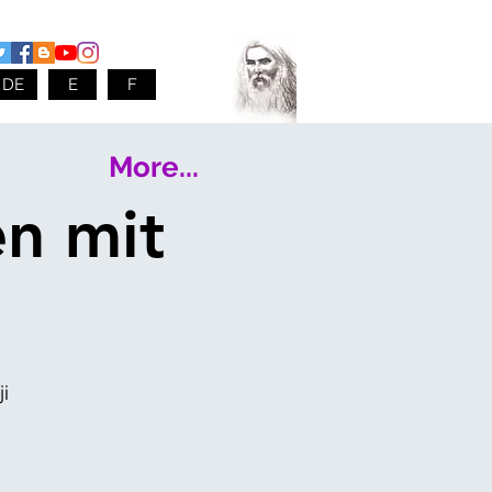
DE
E
F
More...
en mit
i