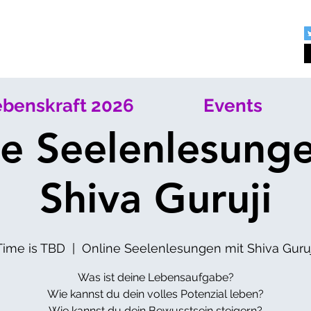
benskraft 2026
Events
e Seelenlesung
Shiva Guruji
Time is TBD
  |  
Online Seelenlesungen mit Shiva Guruj
Was ist deine Lebensaufgabe?
Wie kannst du dein volles Potenzial leben?
Wie kannst du dein Bewusstsein steigern?