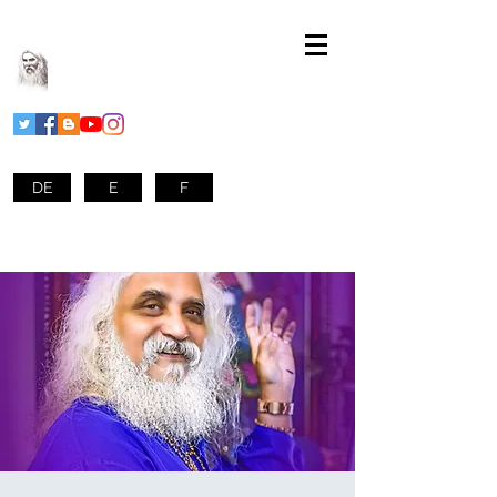
DE
E
F