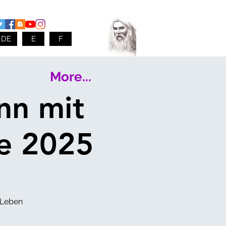
DE
E
F
More...
nn mit
e 2025
 Leben