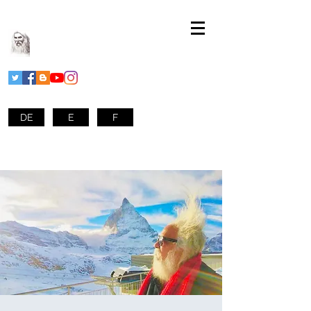
DE
E
F