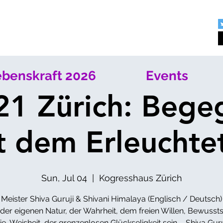
benskraft 2026
Events
21 Zürich: Beg
t dem Erleuchte
Sun, Jul 04
  |  
Kogresshaus Zürich
Meister Shiva Guruji & Shivani Himalaya (Englisch / Deutsch)
 der eigenen Natur, der Wahrheit, dem freien Willen, Bewussts
e, Weisheit, der grenzenlosen Glückseligkeit sein – Shiva Guru