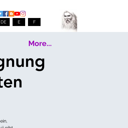
DE
E
F
More...
egnung
ten
ein,
ji gibt