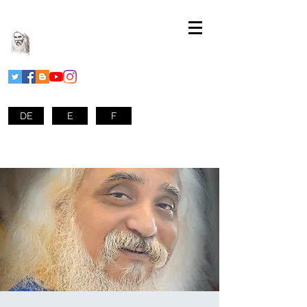
DE
E
F